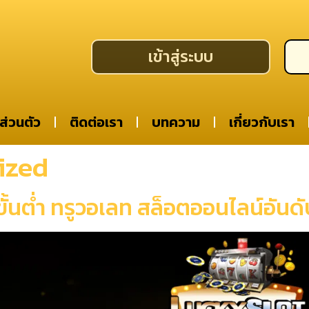
เข้าสู่ระบบ
ส่วนตัว
ติดต่อเรา
บทความ
เกี่ยวกับเรา
ized
ีขั้นต่ำ ทรูวอเลท สล็อตออนไลน์อันดั