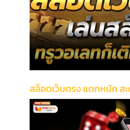
หากคุณเป็นสายสล็อตแล้วกำลังมองหาเว็บดีๆ ที่จะตอ
สล็อตเว็บตรง แตกหนัก สะดว