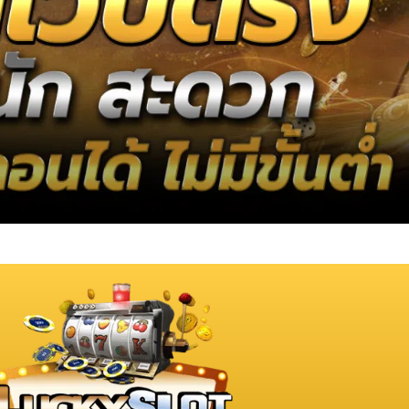
็นเ […]